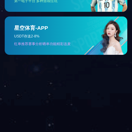
法律声明
|
联系我们
|
相关链接
2010年